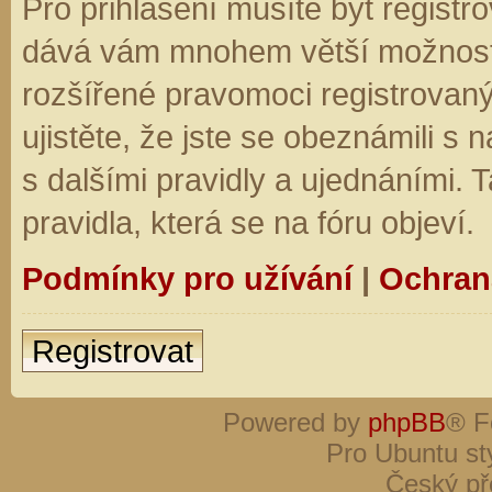
Pro přihlášení musíte být registro
dává vám mnohem větší možnosti.
rozšířené pravomoci registrovaný
ujistěte, že jste se obeznámili s
s dalšími pravidly a ujednáními. Ta
pravidla, která se na fóru objeví.
Podmínky pro užívání
|
Ochran
Registrovat
Powered by
phpBB
® F
Pro Ubuntu st
Český př