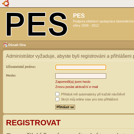
PES
Podpora efektivní spolupráce biomedicín
sféry 2009 - 2012
Obsah fóra
Administrátor vyžaduje, abyste byli registrováni a přihlášeni
Uživatelské jméno:
Heslo:
Zapomněl(a) jsem heslo
Znovu poslat aktivační e-mail
Přihlásit mě automaticky při každé návštěvě
Skrýt můj online stav pro toto přihlášení
REGISTROVAT