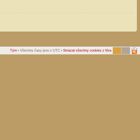
Tým
• Všechny časy jsou v UTC •
Smazat všechny cookies z fóra