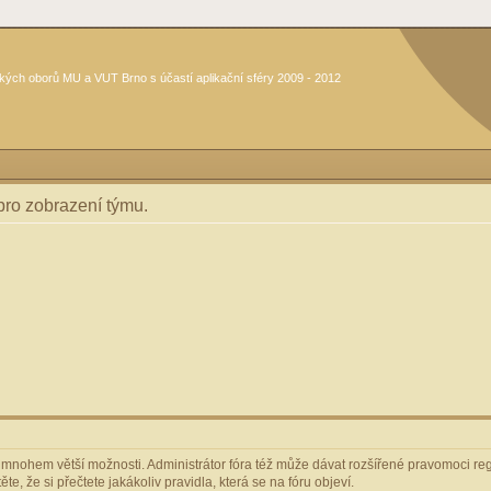
kých oborů MU a VUT Brno s účastí aplikační sféry 2009 - 2012
 pro zobrazení týmu.
m mnohem větší možnosti. Administrátor fóra též může dávat rozšířené pravomoci regi
e, že si přečtete jakákoliv pravidla, která se na fóru objeví.