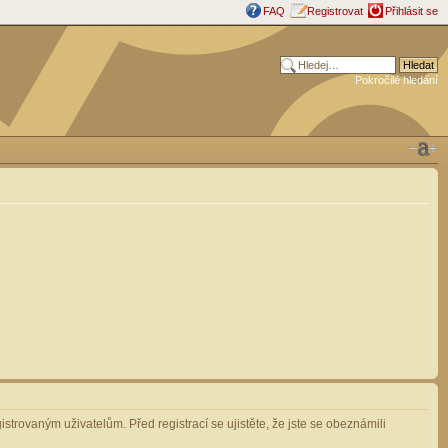
FAQ
Registrovat
Přihlásit se
Pokročilé hledání
strovaným uživatelům. Před registrací se ujistěte, že jste se obeznámili