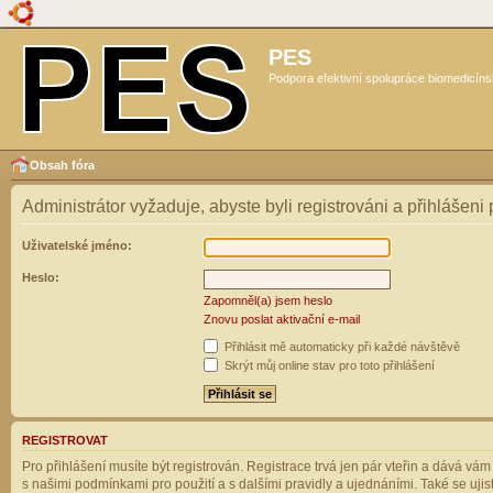
PES
Podpora efektivní spolupráce biomedicíns
Obsah fóra
Administrátor vyžaduje, abyste byli registrováni a přihlášeni
Uživatelské jméno:
Heslo:
Zapomněl(a) jsem heslo
Znovu poslat aktivační e-mail
Přihlásit mě automaticky při každé návštěvě
Skrýt můj online stav pro toto přihlášení
REGISTROVAT
Pro přihlášení musíte být registrován. Registrace trvá jen pár vteřin a dává vá
s našimi podmínkami pro použití a s dalšími pravidly a ujednáními. Také se ujistět