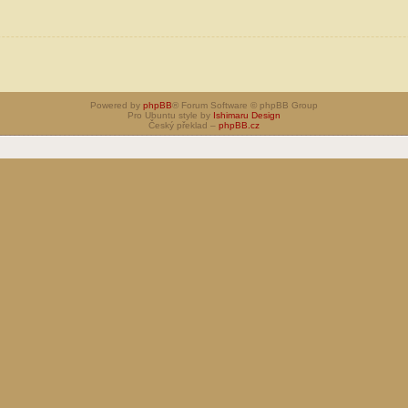
Powered by
phpBB
® Forum Software © phpBB Group
Pro Ubuntu style by
Ishimaru Design
Český překlad –
phpBB.cz