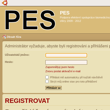
PES
Podpora efektivní spolupráce biomedicín
sféry 2009 - 2012
Obsah fóra
Administrátor vyžaduje, abyste byli registrováni a přihlášeni
Uživatelské jméno:
Heslo:
Zapomněl(a) jsem heslo
Znovu poslat aktivační e-mail
Přihlásit mě automaticky při každé návštěvě
Skrýt můj online stav pro toto přihlášení
REGISTROVAT