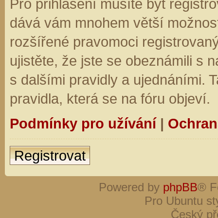
Pro přihlášení musíte být registro
dává vám mnohem větší možnosti.
rozšířené pravomoci registrovaný
ujistěte, že jste se obeznámili s
s dalšími pravidly a ujednáními. Ta
pravidla, která se na fóru objeví.
Podmínky pro užívání
|
Ochran
Registrovat
Powered by
phpBB
® F
Pro Ubuntu st
Český př