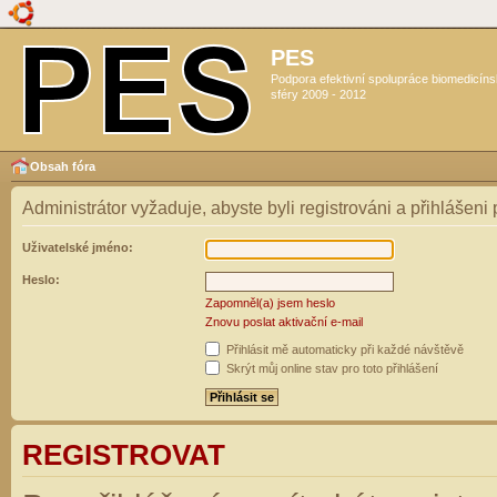
PES
Podpora efektivní spolupráce biomedicín
sféry 2009 - 2012
Obsah fóra
Administrátor vyžaduje, abyste byli registrováni a přihlášeni
Uživatelské jméno:
Heslo:
Zapomněl(a) jsem heslo
Znovu poslat aktivační e-mail
Přihlásit mě automaticky při každé návštěvě
Skrýt můj online stav pro toto přihlášení
REGISTROVAT