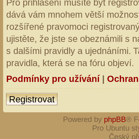
Pro přihlášení musíte být registro
dává vám mnohem větší možnosti.
rozšířené pravomoci registrovaný
ujistěte, že jste se obeznámili s
s dalšími pravidly a ujednáními. Ta
pravidla, která se na fóru objeví.
Podmínky pro užívání
|
Ochran
Registrovat
Powered by
phpBB
® F
Pro Ubuntu st
Český př