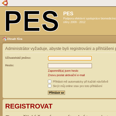
PES
Podpora efektivní spolupráce biomedicín
sféry 2009 - 2012
Obsah fóra
Administrátor vyžaduje, abyste byli registrováni a přihlášeni
Uživatelské jméno:
Heslo:
Zapomněl(a) jsem heslo
Znovu poslat aktivační e-mail
Přihlásit mě automaticky při každé návštěvě
Skrýt můj online stav pro toto přihlášení
REGISTROVAT