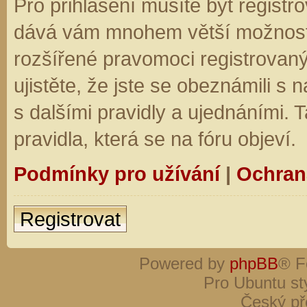
Pro přihlášení musíte být registro
dává vám mnohem větší možnosti.
rozšířené pravomoci registrovaný
ujistěte, že jste se obeznámili s
s dalšími pravidly a ujednáními. Ta
pravidla, která se na fóru objeví.
Podmínky pro užívání
|
Ochran
Registrovat
Powered by
phpBB
® F
Pro Ubuntu st
Český př