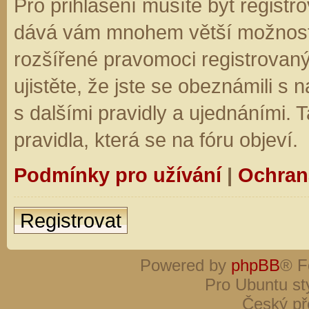
Pro přihlášení musíte být registro
dává vám mnohem větší možnosti.
rozšířené pravomoci registrovaný
ujistěte, že jste se obeznámili s
s dalšími pravidly a ujednáními. Ta
pravidla, která se na fóru objeví.
Podmínky pro užívání
|
Ochran
Registrovat
Powered by
phpBB
® F
Pro Ubuntu st
Český př