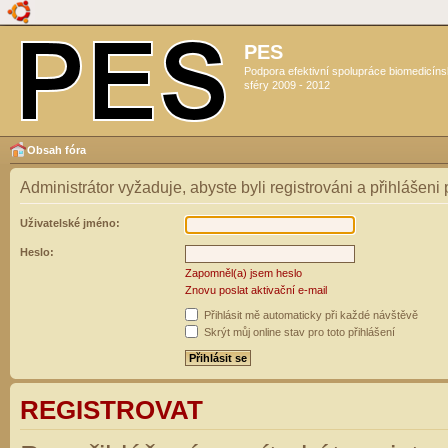
PES
Podpora efektivní spolupráce biomedicín
sféry 2009 - 2012
Obsah fóra
Administrátor vyžaduje, abyste byli registrováni a přihlášeni
Uživatelské jméno:
Heslo:
Zapomněl(a) jsem heslo
Znovu poslat aktivační e-mail
Přihlásit mě automaticky při každé návštěvě
Skrýt můj online stav pro toto přihlášení
REGISTROVAT