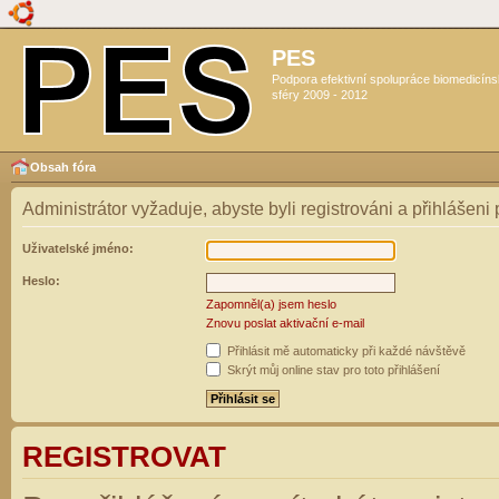
PES
Podpora efektivní spolupráce biomedicín
sféry 2009 - 2012
Obsah fóra
Administrátor vyžaduje, abyste byli registrováni a přihlášeni
Uživatelské jméno:
Heslo:
Zapomněl(a) jsem heslo
Znovu poslat aktivační e-mail
Přihlásit mě automaticky při každé návštěvě
Skrýt můj online stav pro toto přihlášení
REGISTROVAT