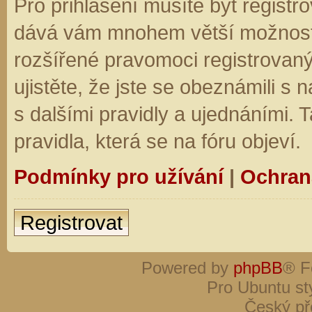
Pro přihlášení musíte být registro
dává vám mnohem větší možnosti.
rozšířené pravomoci registrovaný
ujistěte, že jste se obeznámili s
s dalšími pravidly a ujednáními. Ta
pravidla, která se na fóru objeví.
Podmínky pro užívání
|
Ochran
Registrovat
Powered by
phpBB
® F
Pro Ubuntu st
Český př