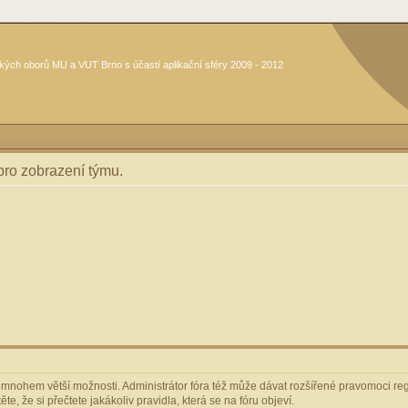
kých oborů MU a VUT Brno s účastí aplikační sféry 2009 - 2012
 pro zobrazení týmu.
m mnohem větší možnosti. Administrátor fóra též může dávat rozšířené pravomoci regi
e, že si přečtete jakákoliv pravidla, která se na fóru objeví.