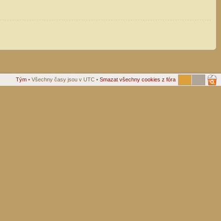
Tým
• Všechny časy jsou v UTC •
Smazat všechny cookies z fóra