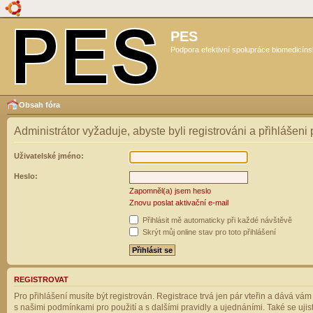
PES
Podpora efektivní spolupráce biomedicíns
Obsah fóra
Administrátor vyžaduje, abyste byli registrováni a přihlášeni
Uživatelské jméno:
Heslo:
Zapomněl(a) jsem heslo
Znovu poslat aktivační e-mail
Přihlásit mě automaticky při každé návštěvě
Skrýt můj online stav pro toto přihlášení
REGISTROVAT
Pro přihlášení musíte být registrován. Registrace trvá jen pár vteřin a dává vá
s našimi podmínkami pro použití a s dalšími pravidly a ujednáními. Také se ujistět