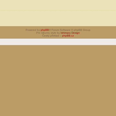
Powered by
phpBB
® Forum Software © phpBB Group
Pro Ubuntu style by
Ishimaru Design
Český překlad –
phpBB.cz