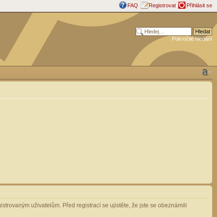
FAQ
Registrovat
Přihlásit se
Pokročilé hledání
strovaným uživatelům. Před registrací se ujistěte, že jste se obeznámili