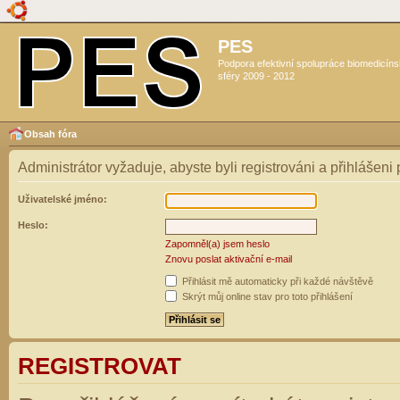
PES
Podpora efektivní spolupráce biomedicín
sféry 2009 - 2012
Obsah fóra
Administrátor vyžaduje, abyste byli registrováni a přihlášeni
Uživatelské jméno:
Heslo:
Zapomněl(a) jsem heslo
Znovu poslat aktivační e-mail
Přihlásit mě automaticky při každé návštěvě
Skrýt můj online stav pro toto přihlášení
REGISTROVAT