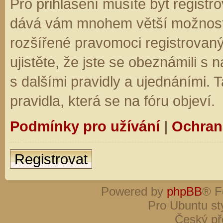
Pro přihlášení musíte být registro
dává vám mnohem větší možnosti.
rozšířené pravomoci registrovaný
ujistěte, že jste se obeznámili s
s dalšími pravidly a ujednáními. Ta
pravidla, která se na fóru objeví.
Podmínky pro užívání
|
Ochran
Registrovat
Powered by
phpBB
® F
Pro Ubuntu st
Český př