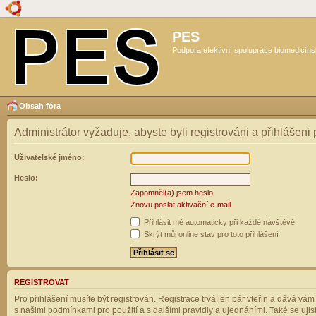
PES
Podpora efektivní spolupráce biomedicíns
Obsah fóra
Administrátor vyžaduje, abyste byli registrováni a přihlášeni
Uživatelské jméno:
Heslo:
Zapomněl(a) jsem heslo
Znovu poslat aktivační e-mail
Přihlásit mě automaticky při každé návštěvě
Skrýt můj online stav pro toto přihlášení
REGISTROVAT
Pro přihlášení musíte být registrován. Registrace trvá jen pár vteřin a dává vá
s našimi podmínkami pro použití a s dalšími pravidly a ujednáními. Také se ujistět