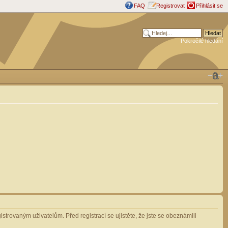
FAQ
Registrovat
Přihlásit se
Pokročilé hledání
strovaným uživatelům. Před registrací se ujistěte, že jste se obeznámili