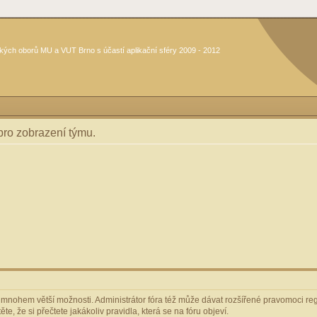
kých oborů MU a VUT Brno s účastí aplikační sféry 2009 - 2012
 pro zobrazení týmu.
m mnohem větší možnosti. Administrátor fóra též může dávat rozšířené pravomoci regi
e, že si přečtete jakákoliv pravidla, která se na fóru objeví.