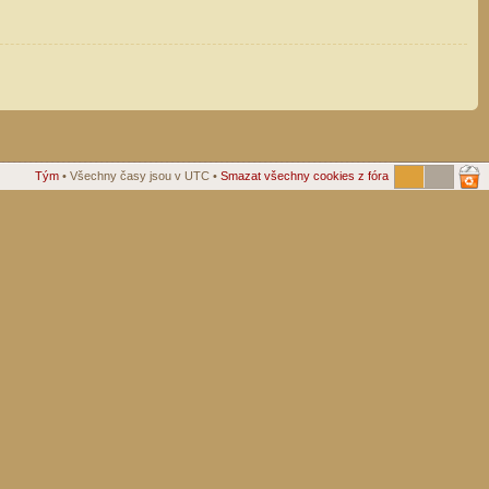
Tým
• Všechny časy jsou v UTC •
Smazat všechny cookies z fóra