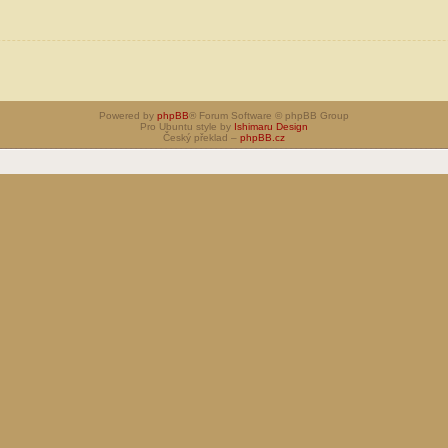
Powered by
phpBB
® Forum Software © phpBB Group
Pro Ubuntu style by
Ishimaru Design
Český překlad –
phpBB.cz