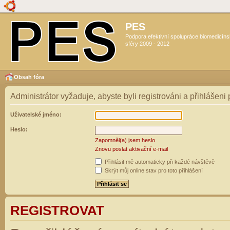
PES
Podpora efektivní spolupráce biomedicín
sféry 2009 - 2012
Obsah fóra
Administrátor vyžaduje, abyste byli registrováni a přihlášeni
Uživatelské jméno:
Heslo:
Zapomněl(a) jsem heslo
Znovu poslat aktivační e-mail
Přihlásit mě automaticky při každé návštěvě
Skrýt můj online stav pro toto přihlášení
REGISTROVAT