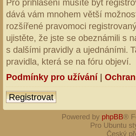
Pro přihlášení musíte být registro
dává vám mnohem větší možnosti.
rozšířené pravomoci registrovaný
ujistěte, že jste se obeznámili s
s dalšími pravidly a ujednáními. Ta
pravidla, která se na fóru objeví.
Podmínky pro užívání
|
Ochran
Registrovat
Powered by
phpBB
® F
Pro Ubuntu st
Český př