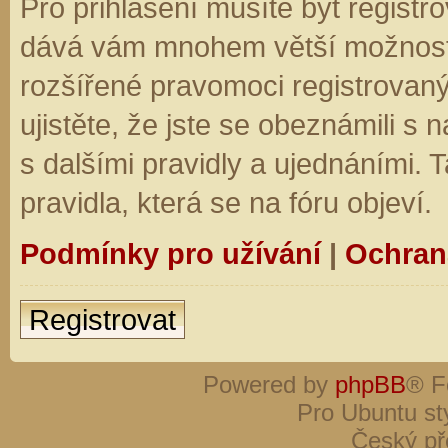
Pro přihlášení musíte být registro
dává vám mnohem větší možnosti.
rozšířené pravomoci registrovaný
ujistěte, že jste se obeznámili s
s dalšími pravidly a ujednáními. Ta
pravidla, která se na fóru objeví.
Podmínky pro užívání
|
Ochran
Registrovat
Powered by
phpBB
® F
Pro Ubuntu st
Český př