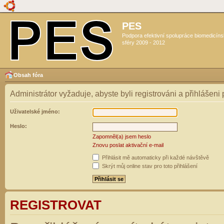
PES
Podpora efektivní spolupráce biomedicín
sféry 2009 - 2012
Obsah fóra
Administrátor vyžaduje, abyste byli registrováni a přihlášeni
Uživatelské jméno:
Heslo:
Zapomněl(a) jsem heslo
Znovu poslat aktivační e-mail
Přihlásit mě automaticky při každé návštěvě
Skrýt můj online stav pro toto přihlášení
REGISTROVAT