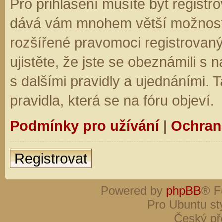
Pro přihlášení musíte být registro
dává vám mnohem větší možnosti.
rozšířené pravomoci registrovaný
ujistěte, že jste se obeznámili s
s dalšími pravidly a ujednáními. Ta
pravidla, která se na fóru objeví.
Podmínky pro užívání
|
Ochran
Registrovat
Powered by
phpBB
® F
Pro Ubuntu st
Český př