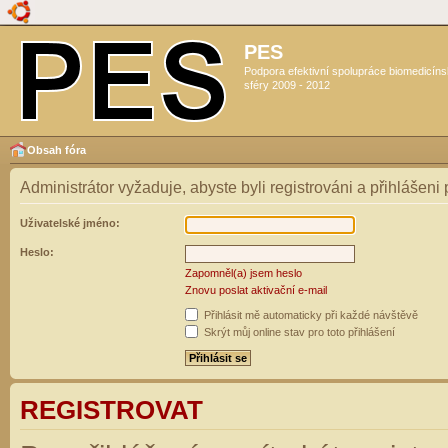
PES
Podpora efektivní spolupráce biomedicín
sféry 2009 - 2012
Obsah fóra
Administrátor vyžaduje, abyste byli registrováni a přihlášeni
Uživatelské jméno:
Heslo:
Zapomněl(a) jsem heslo
Znovu poslat aktivační e-mail
Přihlásit mě automaticky při každé návštěvě
Skrýt můj online stav pro toto přihlášení
REGISTROVAT