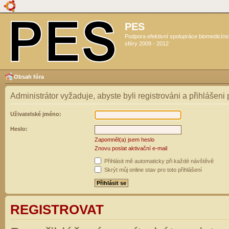
PES
Podpora efektivní spolupráce biomedicín
sféry 2009 - 2012
Obsah fóra
Administrátor vyžaduje, abyste byli registrováni a přihlášeni
Uživatelské jméno:
Heslo:
Zapomněl(a) jsem heslo
Znovu poslat aktivační e-mail
Přihlásit mě automaticky při každé návštěvě
Skrýt můj online stav pro toto přihlášení
REGISTROVAT