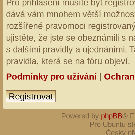
Pro přihlášení musíte být registro
dává vám mnohem větší možnosti.
rozšířené pravomoci registrovaný
ujistěte, že jste se obeznámili s
s dalšími pravidly a ujednáními. Ta
pravidla, která se na fóru objeví.
Podmínky pro užívání
|
Ochran
Registrovat
Powered by
phpBB
® F
Pro Ubuntu st
Český př