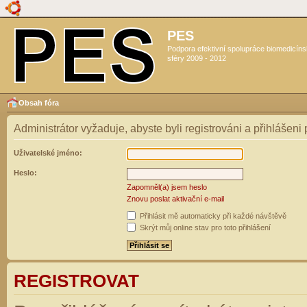
PES
Podpora efektivní spolupráce biomedicín
sféry 2009 - 2012
Obsah fóra
Administrátor vyžaduje, abyste byli registrováni a přihlášeni
Uživatelské jméno:
Heslo:
Zapomněl(a) jsem heslo
Znovu poslat aktivační e-mail
Přihlásit mě automaticky při každé návštěvě
Skrýt můj online stav pro toto přihlášení
REGISTROVAT