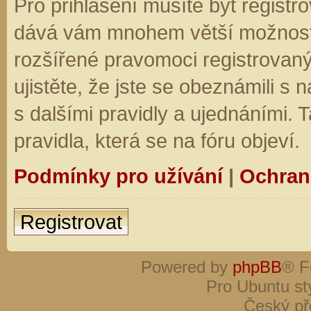
Pro přihlášení musíte být registro
dává vám mnohem větší možnosti.
rozšířené pravomoci registrovaný
ujistěte, že jste se obeznámili s
s dalšími pravidly a ujednáními. Ta
pravidla, která se na fóru objeví.
Podmínky pro užívání
|
Ochran
Registrovat
Powered by
phpBB
® F
Pro Ubuntu st
Český př