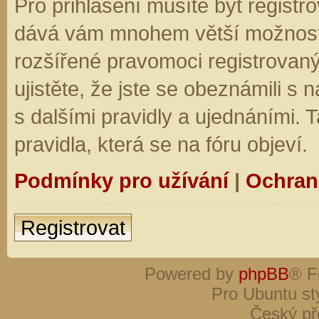
Pro přihlášení musíte být registro
dává vám mnohem větší možnosti.
rozšířené pravomoci registrovaný
ujistěte, že jste se obeznámili s
s dalšími pravidly a ujednáními. Ta
pravidla, která se na fóru objeví.
Podmínky pro užívání
|
Ochran
Registrovat
Powered by
phpBB
® F
Pro Ubuntu st
Český př