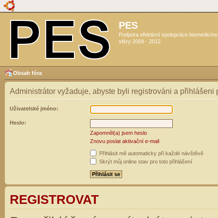
PES
Podpora efektivní spolupráce biomedicín
sféry 2009 - 2012
Obsah fóra
Administrátor vyžaduje, abyste byli registrováni a přihlášeni
Uživatelské jméno:
Heslo:
Zapomněl(a) jsem heslo
Znovu poslat aktivační e-mail
Přihlásit mě automaticky při každé návštěvě
Skrýt můj online stav pro toto přihlášení
REGISTROVAT