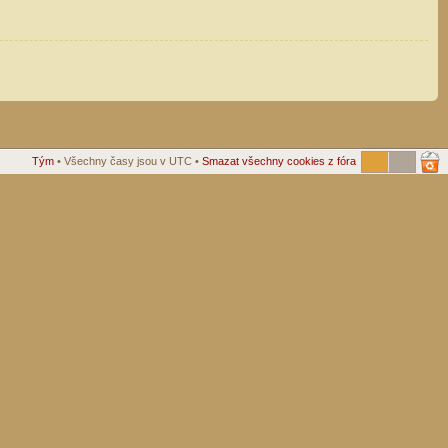
Tým
• Všechny časy jsou v UTC •
Smazat všechny cookies z fóra