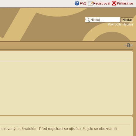
FAQ
Registrovat
Přihlásit se
Pokročilé hledání
strovaným uživatelům. Před registrací se ujistěte, že jste se obeznámili