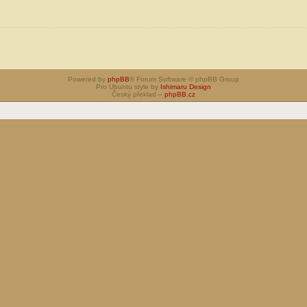
Powered by
phpBB
® Forum Software © phpBB Group
Pro Ubuntu style by
Ishimaru Design
Český překlad –
phpBB.cz