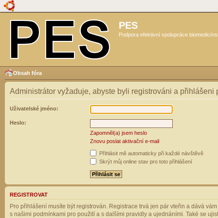
PES
Podpora efektivní spolupráce biomedicíns
Obsah fóra
Administrátor vyžaduje, abyste byli registrováni a přihlášeni
Uživatelské jméno:
Heslo:
Zapomněl(a) jsem heslo
Znovu poslat aktivační e-mail
Přihlásit mě automaticky při každé návštěvě
Skrýt můj online stav pro toto přihlášení
REGISTROVAT
Pro přihlášení musíte být registrován. Registrace trvá jen pár vteřin a dává vá
s našimi podmínkami pro použití a s dalšími pravidly a ujednáními. Také se ujistět