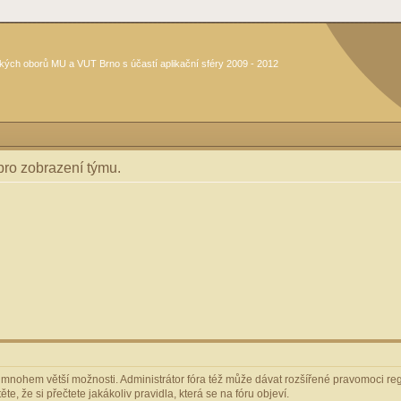
kých oborů MU a VUT Brno s účastí aplikační sféry 2009 - 2012
 pro zobrazení týmu.
m mnohem větší možnosti. Administrátor fóra též může dávat rozšířené pravomoci regi
e, že si přečtete jakákoliv pravidla, která se na fóru objeví.