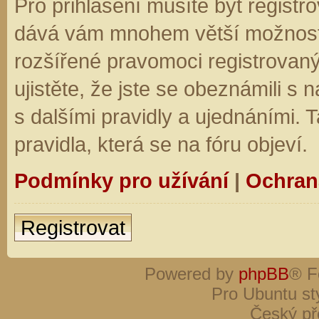
Pro přihlášení musíte být registro
dává vám mnohem větší možnosti.
rozšířené pravomoci registrovaný
ujistěte, že jste se obeznámili s
s dalšími pravidly a ujednáními. Ta
pravidla, která se na fóru objeví.
Podmínky pro užívání
|
Ochran
Registrovat
Powered by
phpBB
® F
Pro Ubuntu st
Český př