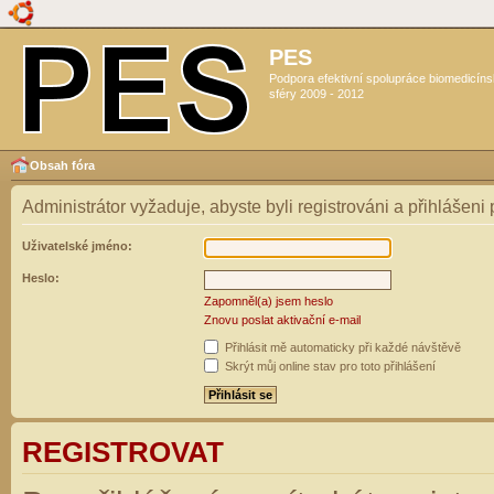
PES
Podpora efektivní spolupráce biomedicín
sféry 2009 - 2012
Obsah fóra
Administrátor vyžaduje, abyste byli registrováni a přihlášeni
Uživatelské jméno:
Heslo:
Zapomněl(a) jsem heslo
Znovu poslat aktivační e-mail
Přihlásit mě automaticky při každé návštěvě
Skrýt můj online stav pro toto přihlášení
REGISTROVAT