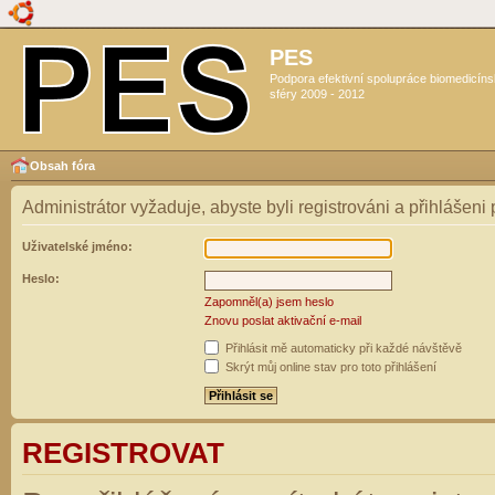
PES
Podpora efektivní spolupráce biomedicín
sféry 2009 - 2012
Obsah fóra
Administrátor vyžaduje, abyste byli registrováni a přihlášeni
Uživatelské jméno:
Heslo:
Zapomněl(a) jsem heslo
Znovu poslat aktivační e-mail
Přihlásit mě automaticky při každé návštěvě
Skrýt můj online stav pro toto přihlášení
REGISTROVAT