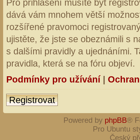
Pro přihlášení musíte být registro
dává vám mnohem větší možnosti.
rozšířené pravomoci registrovaný
ujistěte, že jste se obeznámili s
s dalšími pravidly a ujednáními. Ta
pravidla, která se na fóru objeví.
Podmínky pro užívání
|
Ochran
Registrovat
Powered by
phpBB
® F
Pro Ubuntu st
Český př