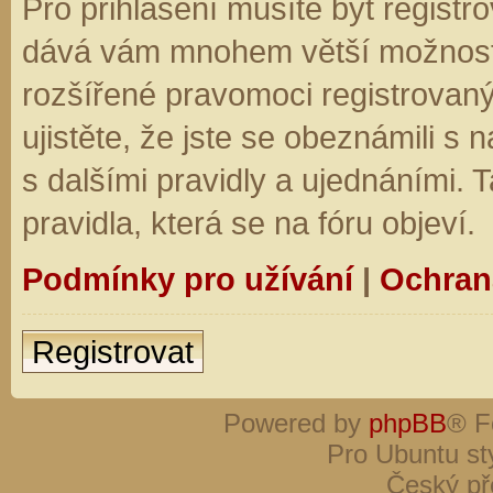
Pro přihlášení musíte být registro
dává vám mnohem větší možnosti.
rozšířené pravomoci registrovaný
ujistěte, že jste se obeznámili s
s dalšími pravidly a ujednáními. Ta
pravidla, která se na fóru objeví.
Podmínky pro užívání
|
Ochran
Registrovat
Powered by
phpBB
® F
Pro Ubuntu st
Český př