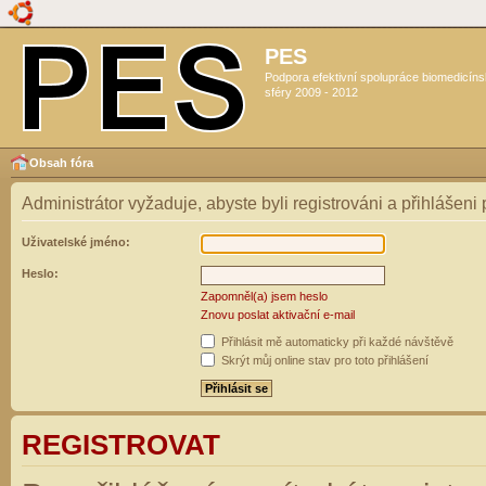
PES
Podpora efektivní spolupráce biomedicín
sféry 2009 - 2012
Obsah fóra
Administrátor vyžaduje, abyste byli registrováni a přihlášeni
Uživatelské jméno:
Heslo:
Zapomněl(a) jsem heslo
Znovu poslat aktivační e-mail
Přihlásit mě automaticky při každé návštěvě
Skrýt můj online stav pro toto přihlášení
REGISTROVAT