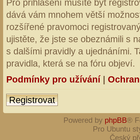
Pro přihlášení musíte být registro
dává vám mnohem větší možnosti.
rozšířené pravomoci registrovaný
ujistěte, že jste se obeznámili s
s dalšími pravidly a ujednáními. Ta
pravidla, která se na fóru objeví.
Podmínky pro užívání
|
Ochran
Registrovat
Powered by
phpBB
® F
Pro Ubuntu st
Český př