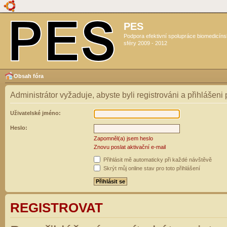
PES
Podpora efektivní spolupráce biomedicín
sféry 2009 - 2012
Obsah fóra
Administrátor vyžaduje, abyste byli registrováni a přihlášeni
Uživatelské jméno:
Heslo:
Zapomněl(a) jsem heslo
Znovu poslat aktivační e-mail
Přihlásit mě automaticky při každé návštěvě
Skrýt můj online stav pro toto přihlášení
REGISTROVAT