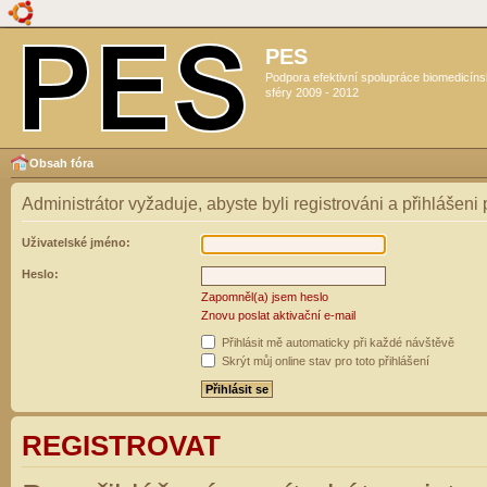
PES
Podpora efektivní spolupráce biomedicín
sféry 2009 - 2012
Obsah fóra
Administrátor vyžaduje, abyste byli registrováni a přihlášeni
Uživatelské jméno:
Heslo:
Zapomněl(a) jsem heslo
Znovu poslat aktivační e-mail
Přihlásit mě automaticky při každé návštěvě
Skrýt můj online stav pro toto přihlášení
REGISTROVAT