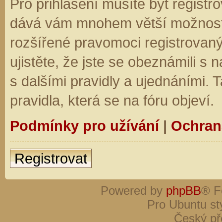
Pro přihlášení musíte být registro
dává vám mnohem větší možnosti.
rozšířené pravomoci registrovaný
ujistěte, že jste se obeznámili s
s dalšími pravidly a ujednáními. Ta
pravidla, která se na fóru objeví.
Podmínky pro užívání
|
Ochran
Registrovat
Powered by
phpBB
® F
Pro Ubuntu st
Český př