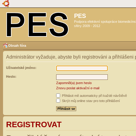
PES
Podpora efektivní spolupráce biomedicín
sféry 2009 - 2012
Obsah fóra
Administrátor vyžaduje, abyste byli registrováni a přihlášeni
Uživatelské jméno:
Heslo:
Zapomněl(a) jsem heslo
Znovu poslat aktivační e-mail
Přihlásit mě automaticky při každé návštěvě
Skrýt můj online stav pro toto přihlášení
REGISTROVAT