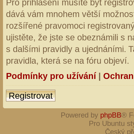
Pro přihlášení musíte být registro
dává vám mnohem větší možnosti.
rozšířené pravomoci registrovaný
ujistěte, že jste se obeznámili s
s dalšími pravidly a ujednáními. Ta
pravidla, která se na fóru objeví.
Podmínky pro užívání
|
Ochran
Registrovat
Powered by
phpBB
® F
Pro Ubuntu st
Český př