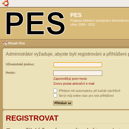
PES
Podpora efektivní spolupráce biomedicín
sféry 2009 - 2012
Obsah fóra
Administrátor vyžaduje, abyste byli registrováni a přihlášeni
Uživatelské jméno:
Heslo:
Zapomněl(a) jsem heslo
Znovu poslat aktivační e-mail
Přihlásit mě automaticky při každé návštěvě
Skrýt můj online stav pro toto přihlášení
REGISTROVAT