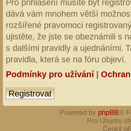
Pro přihlášení musíte být registro
dává vám mnohem větší možnosti.
rozšířené pravomoci registrovaný
ujistěte, že jste se obeznámili s
s dalšími pravidly a ujednáními. Ta
pravidla, která se na fóru objeví.
Podmínky pro užívání
|
Ochran
Registrovat
Powered by
phpBB
® F
Pro Ubuntu st
Český př