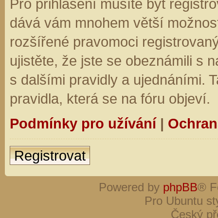
Pro přihlášení musíte být registro
dává vám mnohem větší možnosti.
rozšířené pravomoci registrovaný
ujistěte, že jste se obeznámili s
s dalšími pravidly a ujednáními. Ta
pravidla, která se na fóru objeví.
Podmínky pro užívání
|
Ochran
Registrovat
Powered by
phpBB
® F
Pro Ubuntu st
Český př