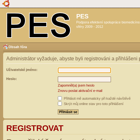
PES
Podpora efektivní spolupráce biomedicín
sféry 2009 - 2012
Obsah fóra
Administrátor vyžaduje, abyste byli registrováni a přihlášeni
Uživatelské jméno:
Heslo:
Zapomněl(a) jsem heslo
Znovu poslat aktivační e-mail
Přihlásit mě automaticky při každé návštěvě
Skrýt můj online stav pro toto přihlášení
REGISTROVAT