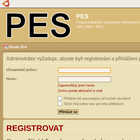
PES
Podpora efektivní spolupráce biomedicín
sféry 2009 - 2012
Obsah fóra
Administrátor vyžaduje, abyste byli registrováni a přihlášeni
Uživatelské jméno:
Heslo:
Zapomněl(a) jsem heslo
Znovu poslat aktivační e-mail
Přihlásit mě automaticky při každé návštěvě
Skrýt můj online stav pro toto přihlášení
REGISTROVAT