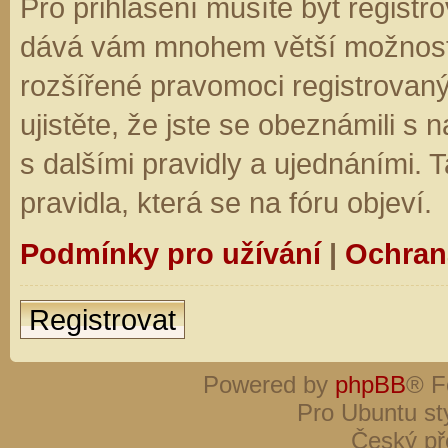
Pro přihlášení musíte být registro
dává vám mnohem větší možnosti.
rozšířené pravomoci registrovaný
ujistěte, že jste se obeznámili s
s dalšími pravidly a ujednáními. Ta
pravidla, která se na fóru objeví.
Podmínky pro užívání
|
Ochran
Registrovat
Powered by
phpBB
® F
Pro Ubuntu st
Český př