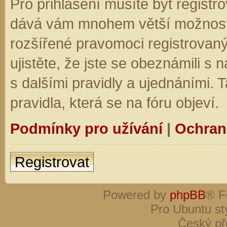
Pro přihlášení musíte být registro
dává vám mnohem větší možnosti.
rozšířené pravomoci registrovaný
ujistěte, že jste se obeznámili s
s dalšími pravidly a ujednáními. Ta
pravidla, která se na fóru objeví.
Podmínky pro užívání
|
Ochran
Registrovat
Powered by
phpBB
® F
Pro Ubuntu st
Český př