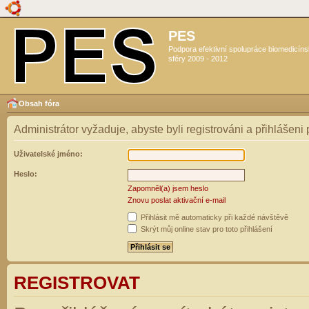
PES
Podpora efektivní spolupráce biomedicín
sféry 2009 - 2012
Obsah fóra
Administrátor vyžaduje, abyste byli registrováni a přihlášeni
Uživatelské jméno:
Heslo:
Zapomněl(a) jsem heslo
Znovu poslat aktivační e-mail
Přihlásit mě automaticky při každé návštěvě
Skrýt můj online stav pro toto přihlášení
REGISTROVAT