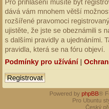
Pro přihlášení musíte být registro
dává vám mnohem větší možnosti.
rozšířené pravomoci registrovaný
ujistěte, že jste se obeznámili s
s dalšími pravidly a ujednáními. Ta
pravidla, která se na fóru objeví.
Podmínky pro užívání
|
Ochran
Registrovat
Powered by
phpBB
® F
Pro Ubuntu st
Český př