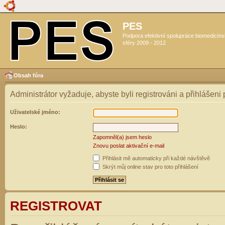
PES
Podpora efektivní spolupráce biomedicín
sféry 2009 - 2012
Obsah fóra
Administrátor vyžaduje, abyste byli registrováni a přihlášeni
Uživatelské jméno:
Heslo:
Zapomněl(a) jsem heslo
Znovu poslat aktivační e-mail
Přihlásit mě automaticky při každé návštěvě
Skrýt můj online stav pro toto přihlášení
REGISTROVAT