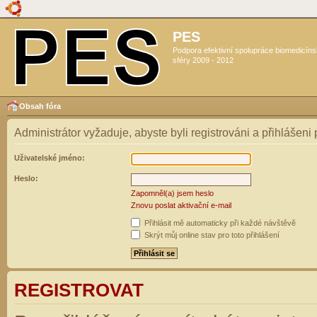
PES
Podpora efektivní spolupráce biomedicín
sféry 2009 - 2012
Obsah fóra
Administrátor vyžaduje, abyste byli registrováni a přihlášeni
Uživatelské jméno:
Heslo:
Zapomněl(a) jsem heslo
Znovu poslat aktivační e-mail
Přihlásit mě automaticky při každé návštěvě
Skrýt můj online stav pro toto přihlášení
REGISTROVAT