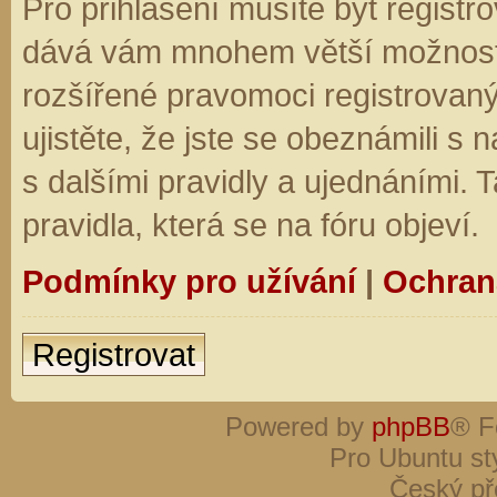
Pro přihlášení musíte být registro
dává vám mnohem větší možnosti.
rozšířené pravomoci registrovaný
ujistěte, že jste se obeznámili s
s dalšími pravidly a ujednáními. Ta
pravidla, která se na fóru objeví.
Podmínky pro užívání
|
Ochran
Registrovat
Powered by
phpBB
® F
Pro Ubuntu st
Český př