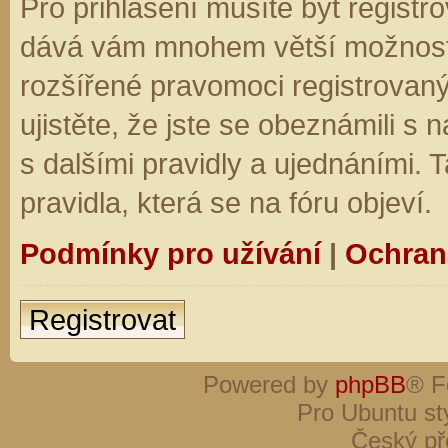
Pro přihlášení musíte být registro
dává vám mnohem větší možnosti.
rozšířené pravomoci registrovaný
ujistěte, že jste se obeznámili s
s dalšími pravidly a ujednáními. Ta
pravidla, která se na fóru objeví.
Podmínky pro užívání
|
Ochran
Registrovat
Powered by
phpBB
® F
Pro Ubuntu st
Český př