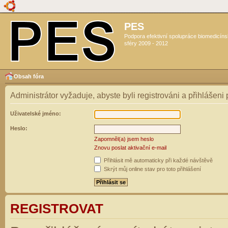
PES
Podpora efektivní spolupráce biomedicín
sféry 2009 - 2012
Obsah fóra
Administrátor vyžaduje, abyste byli registrováni a přihlášeni
Uživatelské jméno:
Heslo:
Zapomněl(a) jsem heslo
Znovu poslat aktivační e-mail
Přihlásit mě automaticky při každé návštěvě
Skrýt můj online stav pro toto přihlášení
REGISTROVAT