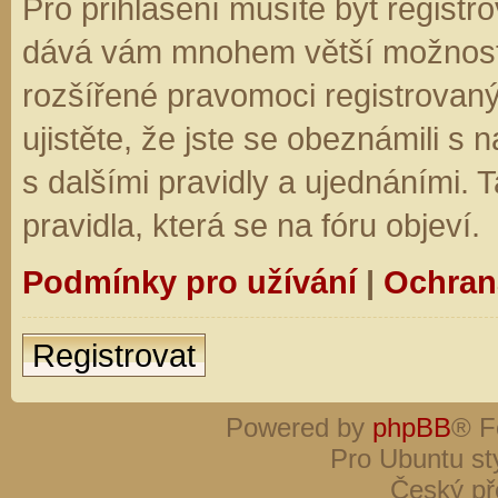
Pro přihlášení musíte být registro
dává vám mnohem větší možnosti.
rozšířené pravomoci registrovaný
ujistěte, že jste se obeznámili s
s dalšími pravidly a ujednáními. Ta
pravidla, která se na fóru objeví.
Podmínky pro užívání
|
Ochran
Registrovat
Powered by
phpBB
® F
Pro Ubuntu st
Český př