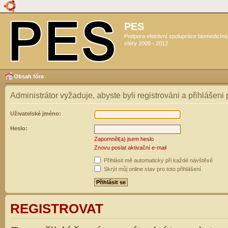
PES
Podpora efektivní spolupráce biomedicín
sféry 2009 - 2012
Obsah fóra
Administrátor vyžaduje, abyste byli registrováni a přihlášeni
Uživatelské jméno:
Heslo:
Zapomněl(a) jsem heslo
Znovu poslat aktivační e-mail
Přihlásit mě automaticky při každé návštěvě
Skrýt můj online stav pro toto přihlášení
REGISTROVAT