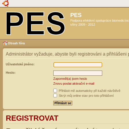
PES
Podpora efektivní spolupráce biomedicín
sféry 2009 - 2012
Obsah fóra
Administrátor vyžaduje, abyste byli registrováni a přihlášeni
Uživatelské jméno:
Heslo:
Zapomněl(a) jsem heslo
Znovu poslat aktivační e-mail
Přihlásit mě automaticky při každé návštěvě
Skrýt můj online stav pro toto přihlášení
REGISTROVAT