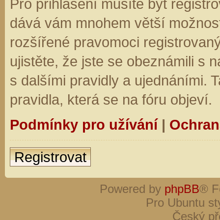
Pro přihlášení musíte být registro
dává vám mnohem větší možnosti.
rozšířené pravomoci registrovaný
ujistěte, že jste se obeznámili s
s dalšími pravidly a ujednáními. Ta
pravidla, která se na fóru objeví.
Podmínky pro užívání
|
Ochran
Registrovat
Powered by
phpBB
® F
Pro Ubuntu st
Český př