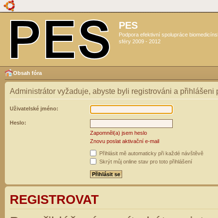
PES
Podpora efektivní spolupráce biomedicín
sféry 2009 - 2012
Obsah fóra
Administrátor vyžaduje, abyste byli registrováni a přihlášeni
Uživatelské jméno:
Heslo:
Zapomněl(a) jsem heslo
Znovu poslat aktivační e-mail
Přihlásit mě automaticky při každé návštěvě
Skrýt můj online stav pro toto přihlášení
REGISTROVAT