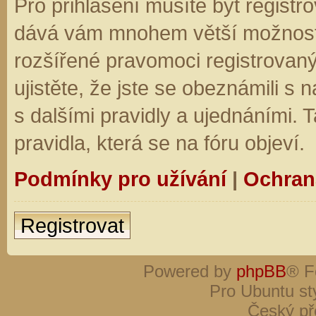
Pro přihlášení musíte být registro
dává vám mnohem větší možnosti.
rozšířené pravomoci registrovaný
ujistěte, že jste se obeznámili s
s dalšími pravidly a ujednáními. Ta
pravidla, která se na fóru objeví.
Podmínky pro užívání
|
Ochran
Registrovat
Powered by
phpBB
® F
Pro Ubuntu st
Český př