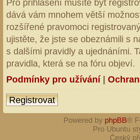
Pro přihlášení musíte být registro
dává vám mnohem větší možnosti.
rozšířené pravomoci registrovaný
ujistěte, že jste se obeznámili s
s dalšími pravidly a ujednáními. Ta
pravidla, která se na fóru objeví.
Podmínky pro užívání
|
Ochran
Registrovat
Powered by
phpBB
® F
Pro Ubuntu st
Český př