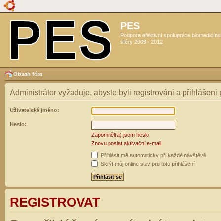
PES
Podpora efektivní spolupráce biomedicín
sféry 2009 - 2012
Obsah fóra
Administrátor vyžaduje, abyste byli registrováni a přihlášeni
Uživatelské jméno:
Heslo:
Zapomněl(a) jsem heslo
Znovu poslat aktivační e-mail
Přihlásit mě automaticky při každé návštěvě
Skrýt můj online stav pro toto přihlášení
REGISTROVAT