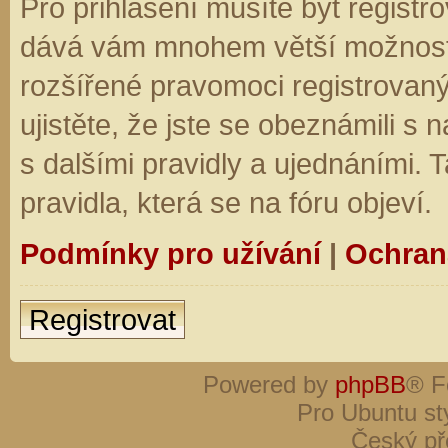
Pro přihlášení musíte být registro
dává vám mnohem větší možnosti.
rozšířené pravomoci registrovaný
ujistěte, že jste se obeznámili s
s dalšími pravidly a ujednáními. Ta
pravidla, která se na fóru objeví.
Podmínky pro užívání
|
Ochran
Registrovat
Powered by
phpBB
® F
Pro Ubuntu st
Český př