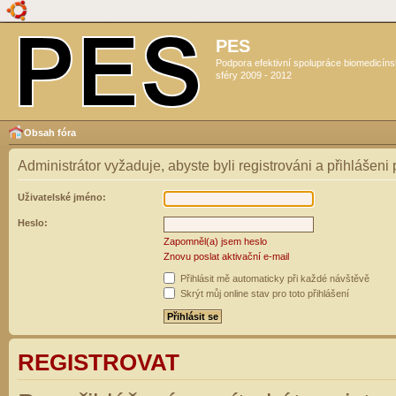
PES
Podpora efektivní spolupráce biomedicín
sféry 2009 - 2012
Obsah fóra
Administrátor vyžaduje, abyste byli registrováni a přihlášeni
Uživatelské jméno:
Heslo:
Zapomněl(a) jsem heslo
Znovu poslat aktivační e-mail
Přihlásit mě automaticky při každé návštěvě
Skrýt můj online stav pro toto přihlášení
REGISTROVAT