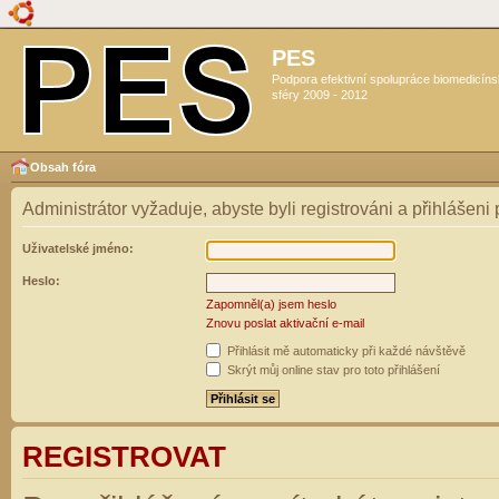
PES
Podpora efektivní spolupráce biomedicín
sféry 2009 - 2012
Obsah fóra
Administrátor vyžaduje, abyste byli registrováni a přihlášeni
Uživatelské jméno:
Heslo:
Zapomněl(a) jsem heslo
Znovu poslat aktivační e-mail
Přihlásit mě automaticky při každé návštěvě
Skrýt můj online stav pro toto přihlášení
REGISTROVAT