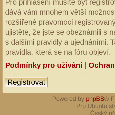
Pro přihlášení musíte být registro
dává vám mnohem větší možnosti.
rozšířené pravomoci registrovaný
ujistěte, že jste se obeznámili s
s dalšími pravidly a ujednáními. Ta
pravidla, která se na fóru objeví.
Podmínky pro užívání
|
Ochran
Registrovat
Powered by
phpBB
® F
Pro Ubuntu st
Český př