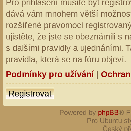
Pro přihlášení musíte být registro
dává vám mnohem větší možnosti.
rozšířené pravomoci registrovaný
ujistěte, že jste se obeznámili s
s dalšími pravidly a ujednáními. Ta
pravidla, která se na fóru objeví.
Podmínky pro užívání
|
Ochran
Registrovat
Powered by
phpBB
® F
Pro Ubuntu st
Český př