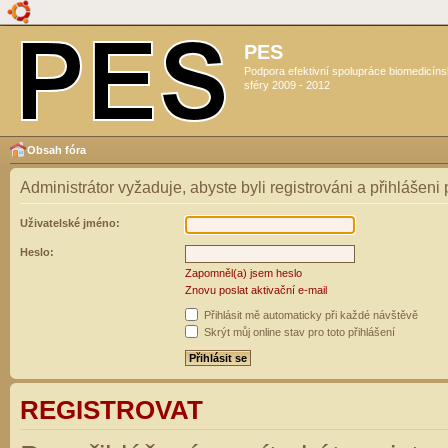
PES
Podpora efektivní spolupráce biomedicín
sféry 2009 - 2012
Obsah fóra
Administrátor vyžaduje, abyste byli registrováni a přihlášeni
Uživatelské jméno:
Heslo:
Zapomněl(a) jsem heslo
Znovu poslat aktivační e-mail
Přihlásit mě automaticky při každé návštěvě
Skrýt můj online stav pro toto přihlášení
REGISTROVAT