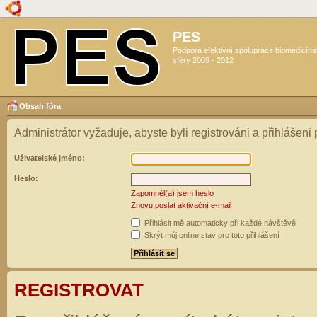
PES
Podpora efektivní spolupráce biomedicín
sféry 2009 - 2012
Obsah fóra
Administrátor vyžaduje, abyste byli registrováni a přihlášeni
Uživatelské jméno:
Heslo:
Zapomněl(a) jsem heslo
Znovu poslat aktivační e-mail
Přihlásit mě automaticky při každé návštěvě
Skrýt můj online stav pro toto přihlášení
REGISTROVAT