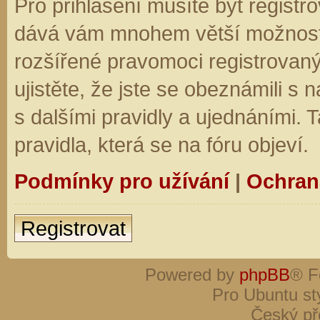
Pro přihlášení musíte být registro
dává vám mnohem větší možnosti.
rozšířené pravomoci registrovaný
ujistěte, že jste se obeznámili s
s dalšími pravidly a ujednáními. Ta
pravidla, která se na fóru objeví.
Podmínky pro užívání
|
Ochran
Registrovat
Powered by
phpBB
® F
Pro Ubuntu st
Český př