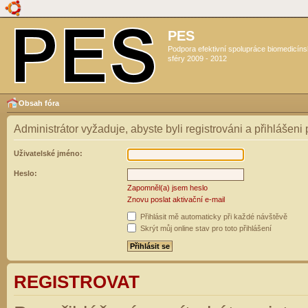
PES
Podpora efektivní spolupráce biomedicín
sféry 2009 - 2012
Obsah fóra
Administrátor vyžaduje, abyste byli registrováni a přihlášeni
Uživatelské jméno:
Heslo:
Zapomněl(a) jsem heslo
Znovu poslat aktivační e-mail
Přihlásit mě automaticky při každé návštěvě
Skrýt můj online stav pro toto přihlášení
REGISTROVAT