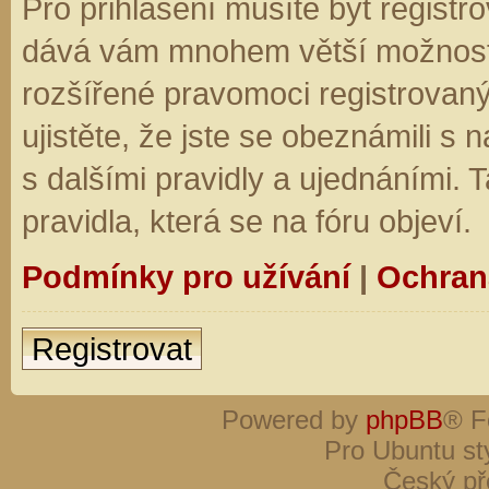
Pro přihlášení musíte být registro
dává vám mnohem větší možnosti.
rozšířené pravomoci registrovaný
ujistěte, že jste se obeznámili s
s dalšími pravidly a ujednáními. Ta
pravidla, která se na fóru objeví.
Podmínky pro užívání
|
Ochran
Registrovat
Powered by
phpBB
® F
Pro Ubuntu st
Český př