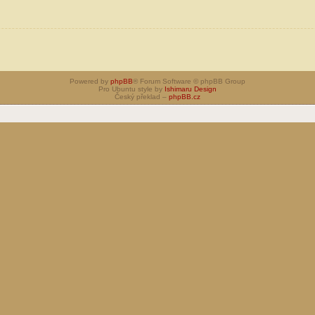
Powered by
phpBB
® Forum Software © phpBB Group
Pro Ubuntu style by
Ishimaru Design
Český překlad –
phpBB.cz