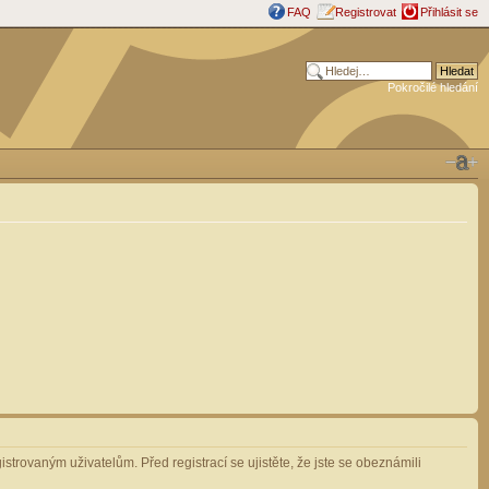
FAQ
Registrovat
Přihlásit se
Pokročilé hledání
strovaným uživatelům. Před registrací se ujistěte, že jste se obeznámili