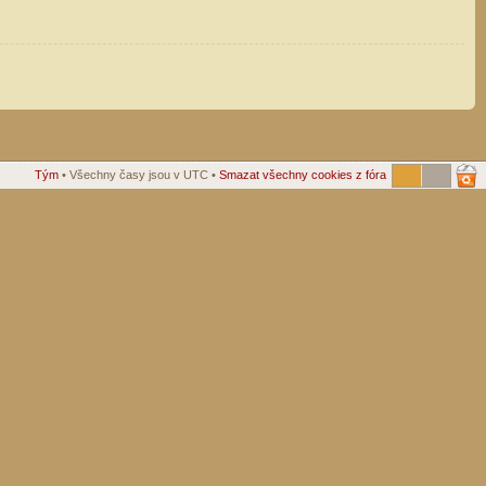
Tým
• Všechny časy jsou v UTC •
Smazat všechny cookies z fóra