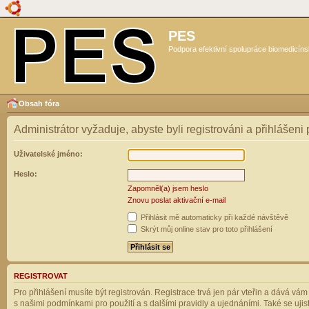
PES
Podpora efektivní spolupráce biomedicíns
Obsah fóra
Administrátor vyžaduje, abyste byli registrováni a přihlášeni
Uživatelské jméno:
Heslo:
Zapomněl(a) jsem heslo
Znovu poslat aktivační e-mail
Přihlásit mě automaticky při každé návštěvě
Skrýt můj online stav pro toto přihlášení
REGISTROVAT
Pro přihlášení musíte být registrován. Registrace trvá jen pár vteřin a dává vá
s našimi podmínkami pro použití a s dalšími pravidly a ujednáními. Také se ujistět