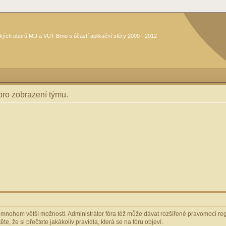
kých oborů MU a VUT Brno s účastí aplikační sféry 2009 - 2012
 pro zobrazení týmu.
m mnohem větší možnosti. Administrátor fóra též může dávat rozšířené pravomoci regi
e, že si přečtete jakákoliv pravidla, která se na fóru objeví.