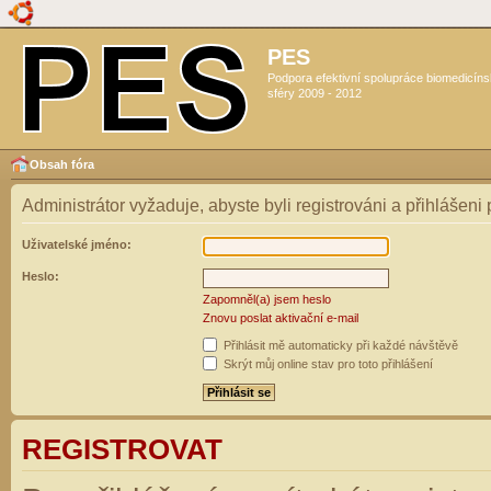
PES
Podpora efektivní spolupráce biomedicín
sféry 2009 - 2012
Obsah fóra
Administrátor vyžaduje, abyste byli registrováni a přihlášeni
Uživatelské jméno:
Heslo:
Zapomněl(a) jsem heslo
Znovu poslat aktivační e-mail
Přihlásit mě automaticky při každé návštěvě
Skrýt můj online stav pro toto přihlášení
REGISTROVAT