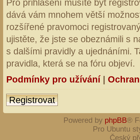
Pro přihlášení musíte být registro
dává vám mnohem větší možnosti.
rozšířené pravomoci registrovaný
ujistěte, že jste se obeznámili s
s dalšími pravidly a ujednáními. Ta
pravidla, která se na fóru objeví.
Podmínky pro užívání
|
Ochran
Registrovat
Powered by
phpBB
® F
Pro Ubuntu st
Český př