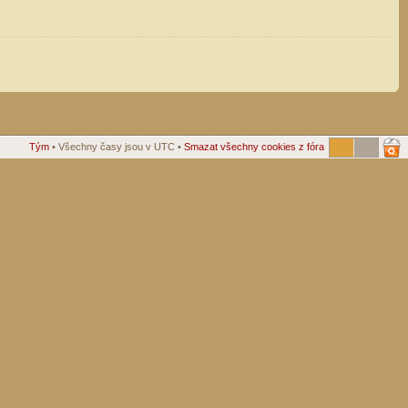
Tým
• Všechny časy jsou v UTC •
Smazat všechny cookies z fóra