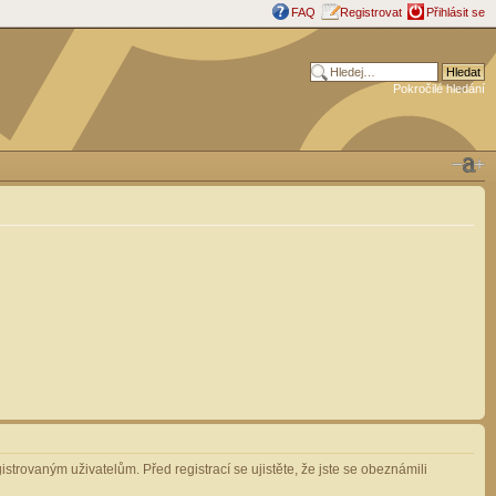
FAQ
Registrovat
Přihlásit se
Pokročilé hledání
strovaným uživatelům. Před registrací se ujistěte, že jste se obeznámili