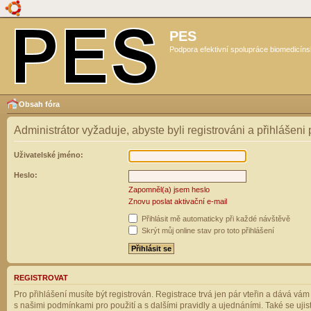
PES
Podpora efektivní spolupráce biomedicíns
Obsah fóra
Administrátor vyžaduje, abyste byli registrováni a přihlášeni
Uživatelské jméno:
Heslo:
Zapomněl(a) jsem heslo
Znovu poslat aktivační e-mail
Přihlásit mě automaticky při každé návštěvě
Skrýt můj online stav pro toto přihlášení
REGISTROVAT
Pro přihlášení musíte být registrován. Registrace trvá jen pár vteřin a dává vá
s našimi podmínkami pro použití a s dalšími pravidly a ujednáními. Také se ujistět