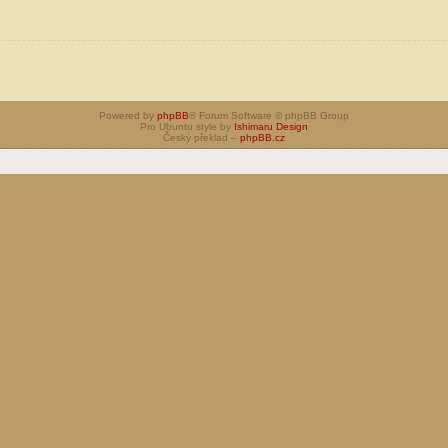
Powered by
phpBB
® Forum Software © phpBB Group
Pro Ubuntu style by
Ishimaru Design
Český překlad –
phpBB.cz