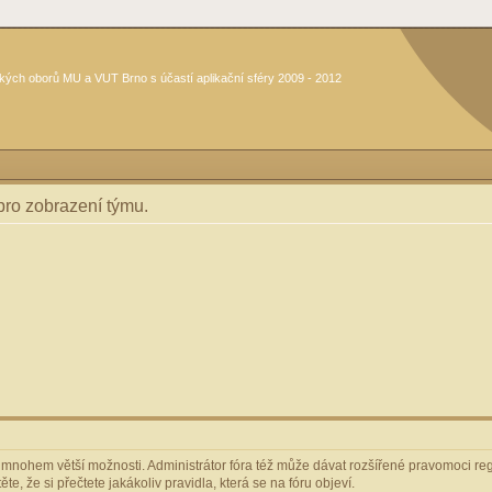
kých oborů MU a VUT Brno s účastí aplikační sféry 2009 - 2012
 pro zobrazení týmu.
m mnohem větší možnosti. Administrátor fóra též může dávat rozšířené pravomoci regi
e, že si přečtete jakákoliv pravidla, která se na fóru objeví.