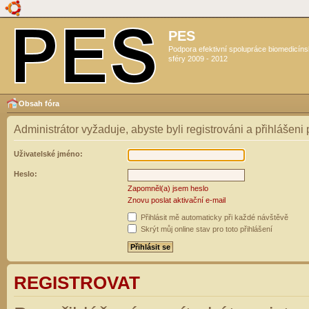
PES
Podpora efektivní spolupráce biomedicín
sféry 2009 - 2012
Obsah fóra
Administrátor vyžaduje, abyste byli registrováni a přihlášeni
Uživatelské jméno:
Heslo:
Zapomněl(a) jsem heslo
Znovu poslat aktivační e-mail
Přihlásit mě automaticky při každé návštěvě
Skrýt můj online stav pro toto přihlášení
REGISTROVAT