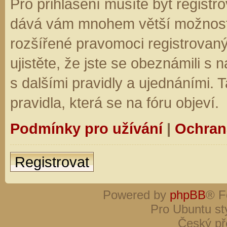
Pro přihlášení musíte být registro
dává vám mnohem větší možnosti.
rozšířené pravomoci registrovaný
ujistěte, že jste se obeznámili s
s dalšími pravidly a ujednáními. Ta
pravidla, která se na fóru objeví.
Podmínky pro užívání
|
Ochran
Registrovat
Powered by
phpBB
® F
Pro Ubuntu st
Český př