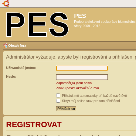
PES
Podpora efektivní spolupráce biomedicín
sféry 2009 - 2012
Obsah fóra
Administrátor vyžaduje, abyste byli registrováni a přihlášeni
Uživatelské jméno:
Heslo:
Zapomněl(a) jsem heslo
Znovu poslat aktivační e-mail
Přihlásit mě automaticky při každé návštěvě
Skrýt můj online stav pro toto přihlášení
REGISTROVAT