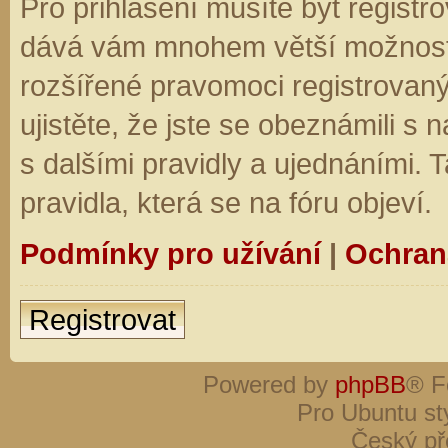
Pro přihlášení musíte být registro
dává vám mnohem větší možnosti.
rozšířené pravomoci registrovaný
ujistěte, že jste se obeznámili s
s dalšími pravidly a ujednáními. Ta
pravidla, která se na fóru objeví.
Podmínky pro užívání
|
Ochran
Registrovat
Powered by
phpBB
® F
Pro Ubuntu st
Český př