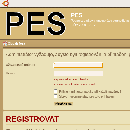
PES
Podpora efektivní spolupráce biomedicín
sféry 2009 - 2012
Obsah fóra
Administrátor vyžaduje, abyste byli registrováni a přihlášeni
Uživatelské jméno:
Heslo:
Zapomněl(a) jsem heslo
Znovu poslat aktivační e-mail
Přihlásit mě automaticky při každé návštěvě
Skrýt můj online stav pro toto přihlášení
REGISTROVAT