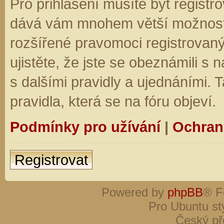
Pro přihlášení musíte být registro
dává vám mnohem větší možnosti.
rozšířené pravomoci registrovaný
ujistěte, že jste se obeznámili s
s dalšími pravidly a ujednáními. Ta
pravidla, která se na fóru objeví.
Podmínky pro užívání
|
Ochran
Registrovat
Powered by
phpBB
® F
Pro Ubuntu st
Český př