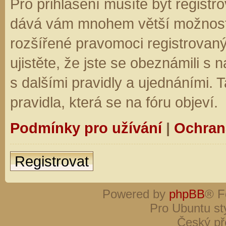
Pro přihlášení musíte být registro
dává vám mnohem větší možnosti.
rozšířené pravomoci registrovaný
ujistěte, že jste se obeznámili s
s dalšími pravidly a ujednáními. Ta
pravidla, která se na fóru objeví.
Podmínky pro užívání
|
Ochran
Registrovat
Powered by
phpBB
® F
Pro Ubuntu st
Český př