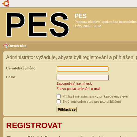
PES
Podpora efektivní spolupráce biomedicín
sféry 2009 - 2012
Obsah fóra
Administrátor vyžaduje, abyste byli registrováni a přihlášeni
Uživatelské jméno:
Heslo:
Zapomněl(a) jsem heslo
Znovu poslat aktivační e-mail
Přihlásit mě automaticky při každé návštěvě
Skrýt můj online stav pro toto přihlášení
REGISTROVAT