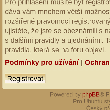
Pro přihlášení musíte být registro
dává vám mnohem větší možnosti.
rozšířené pravomoci registrovaný
ujistěte, že jste se obeznámili s
s dalšími pravidly a ujednáními. Ta
pravidla, která se na fóru objeví.
Podmínky pro užívání
|
Ochran
Registrovat
Powered by
phpBB
® F
Pro Ubuntu st
Český př