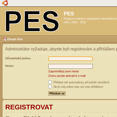
PES
Podpora efektivní spolupráce biomedicín
sféry 2009 - 2012
Obsah fóra
Administrátor vyžaduje, abyste byli registrováni a přihlášeni
Uživatelské jméno:
Heslo:
Zapomněl(a) jsem heslo
Znovu poslat aktivační e-mail
Přihlásit mě automaticky při každé návštěvě
Skrýt můj online stav pro toto přihlášení
REGISTROVAT