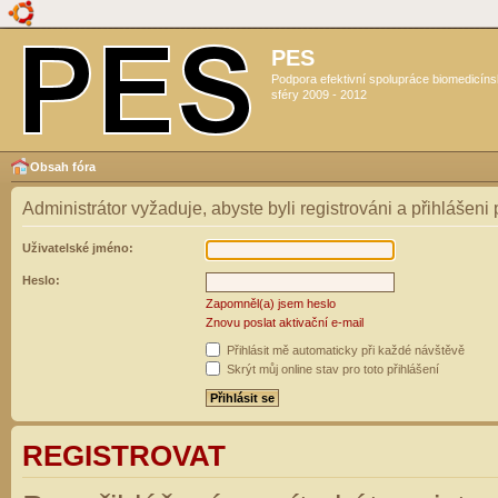
PES
Podpora efektivní spolupráce biomedicín
sféry 2009 - 2012
Obsah fóra
Administrátor vyžaduje, abyste byli registrováni a přihlášeni
Uživatelské jméno:
Heslo:
Zapomněl(a) jsem heslo
Znovu poslat aktivační e-mail
Přihlásit mě automaticky při každé návštěvě
Skrýt můj online stav pro toto přihlášení
REGISTROVAT