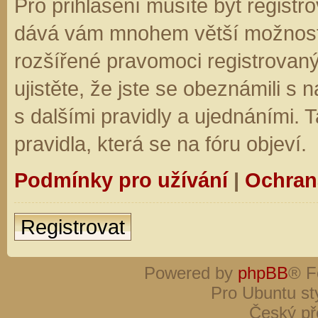
Pro přihlášení musíte být registro
dává vám mnohem větší možnosti.
rozšířené pravomoci registrovaný
ujistěte, že jste se obeznámili s
s dalšími pravidly a ujednáními. Ta
pravidla, která se na fóru objeví.
Podmínky pro užívání
|
Ochran
Registrovat
Powered by
phpBB
® F
Pro Ubuntu st
Český př