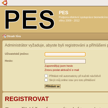
PES
Podpora efektivní spolupráce biomedicín
sféry 2009 - 2012
Obsah fóra
Administrátor vyžaduje, abyste byli registrováni a přihlášeni
Uživatelské jméno:
Heslo:
Zapomněl(a) jsem heslo
Znovu poslat aktivační e-mail
Přihlásit mě automaticky při každé návštěvě
Skrýt můj online stav pro toto přihlášení
REGISTROVAT