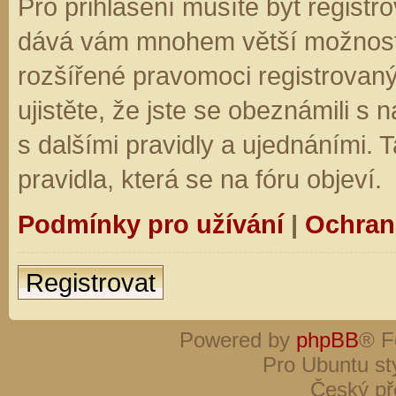
Pro přihlášení musíte být registro
dává vám mnohem větší možnosti.
rozšířené pravomoci registrovaný
ujistěte, že jste se obeznámili s
s dalšími pravidly a ujednáními. Ta
pravidla, která se na fóru objeví.
Podmínky pro užívání
|
Ochran
Registrovat
Powered by
phpBB
® F
Pro Ubuntu st
Český př