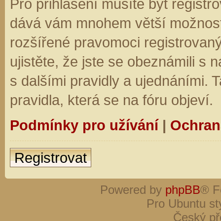
Pro přihlášení musíte být registro
dává vám mnohem větší možnosti.
rozšířené pravomoci registrovaný
ujistěte, že jste se obeznámili s
s dalšími pravidly a ujednáními. Ta
pravidla, která se na fóru objeví.
Podmínky pro užívání
|
Ochran
Registrovat
Powered by
phpBB
® F
Pro Ubuntu st
Český př