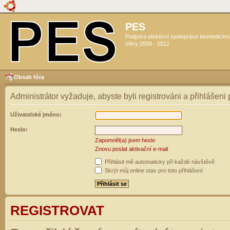
PES
Podpora efektivní spolupráce biomedicín
sféry 2009 - 2012
Obsah fóra
Administrátor vyžaduje, abyste byli registrováni a přihlášeni
Uživatelské jméno:
Heslo:
Zapomněl(a) jsem heslo
Znovu poslat aktivační e-mail
Přihlásit mě automaticky při každé návštěvě
Skrýt můj online stav pro toto přihlášení
REGISTROVAT